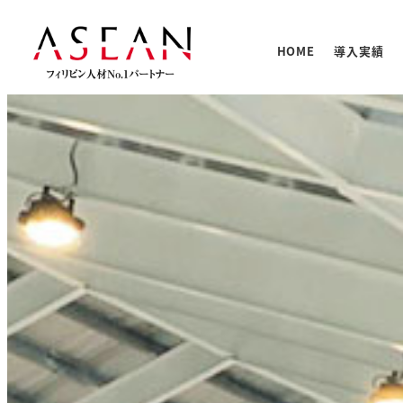
メ
イ
HOME
導入実績
ン
コ
ン
テ
人材の
PNTC
支援体
教育プ
基本情
ン
PNTC
ツ
へ
移
動