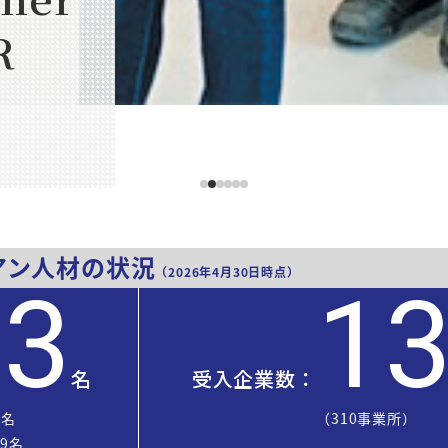
R
アン人材の状況
（2026年4月30日時点）
83
1
名
受入企業数：
3名
（310事業所）
9名