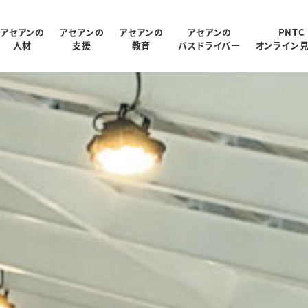
アセアンの
アセアンの
アセアンの
アセアンの
PNTC
人材
支援
教育
バスドライバー
オンライン
受入状況
概要
制
ログラム
報
支援内容
アクセス
PNTC紹介ムービー
教育スタッフ紹介
人材データ統計
関連会社
PNTCの教育について
AGARUについて
会社パンフレッ
での生活
PNTCの教育費