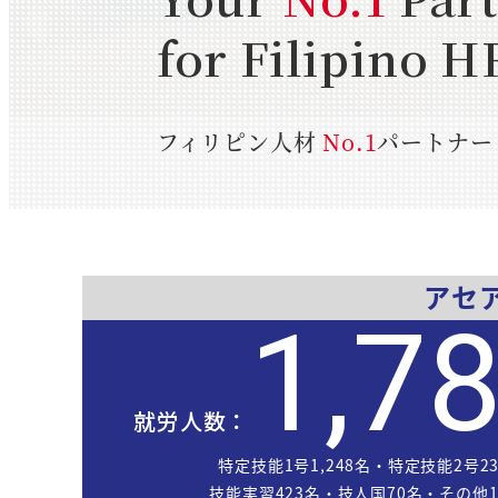
for Filipino H
フィリピン人材
No.1
パートナー
アセ
1,7
就労人数：
特定技能1号1,248名・特定技能2号2
技能実習423名・技人国70名・その他1