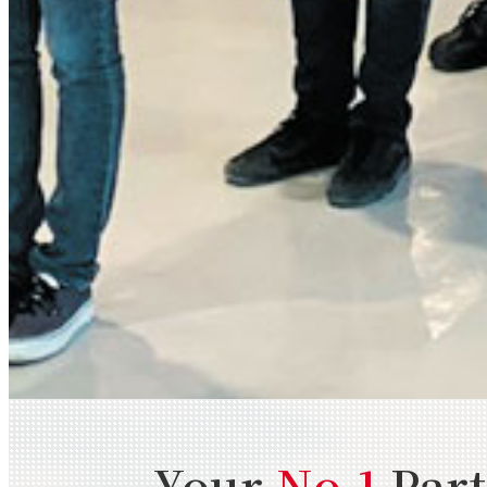
Your
No.1
Par