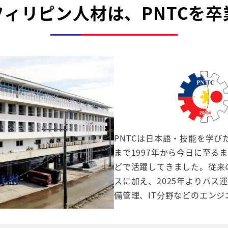
フィリピン人材は、
PNTCを
PNTCは日本語・技能を学
まで1997年から今日に至る
どで活躍してきました。従来
スに加え、2025年よりバ
備管理、IT分野などのエン