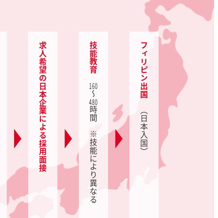
求人希望の日本企業による採用面接
技能教育
フィリピン出国
160
～
480
時間 ※技能により異なる
（日本入国）