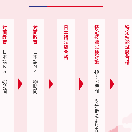
対面教育
対面教育
日本語試験合格
特定技能試験対策
特定技能試験合格
日本語Ｎ５
日本語Ｎ４
40
～
160
400
400
時間 ※分野により異なる
時間
時間