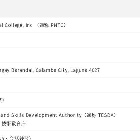
cal College, Inc （通称 PNTC）
ngay Barandal, Calamba City, Laguna 4027
点）
n and Skills Development Authority（通称 TESDA）
 技術教育庁
N5・会話練習）