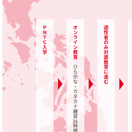
ＰＮＴＣ入学
オンライン教育
適性者のみ対面教育に進む
ひらがな・カタカナ練習
36
時間