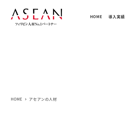
メ
イ
HOME
導入実績
ン
コ
ン
テ
人材の
PNTC
支援体
教育プ
基本情
ン
PNTC
ツ
へ
移
動
HOME
アセアンの人材