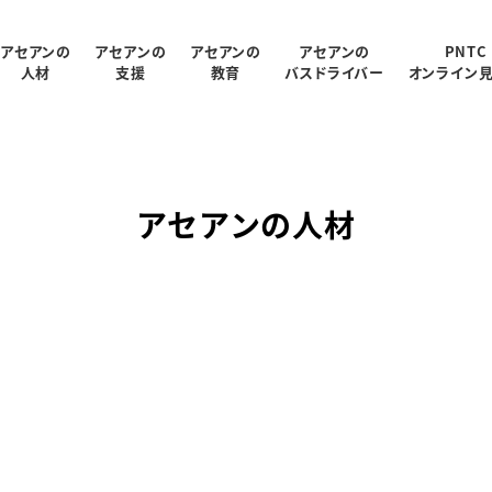
アセアンの
アセアンの
アセアンの
アセアンの
PNTC
人材
支援
教育
バスドライバー
オンライン
受入状況
概要
制
ログラム
報
支援内容
アクセス
PNTC紹介ムービー
教育スタッフ紹介
人材データ統計
関連会社
PNTCの教育について
AGARUについて
会社パンフレッ
アセアンの人材
での生活
PNTCの教育費