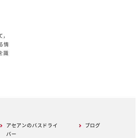
て，
る情
を識
をお
録や
いま
アセアンのバスドライ
ブログ
バー