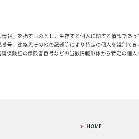
。
人情報」を指すものとし，生存する個人に関する情報であっ
話番号，連絡先その他の記述等により特定の個人を識別でき
健康保険証の保険者番号などの当該情報単体から特定の個人
生年月日，住所，電話番号，メールアドレスなどの個人情報
携先などとの間でなされたユーザーの個人情報を含む取引記
，広告主，広告配信先などを含みます。以下，｢提携先｣とい
HOME
目的）