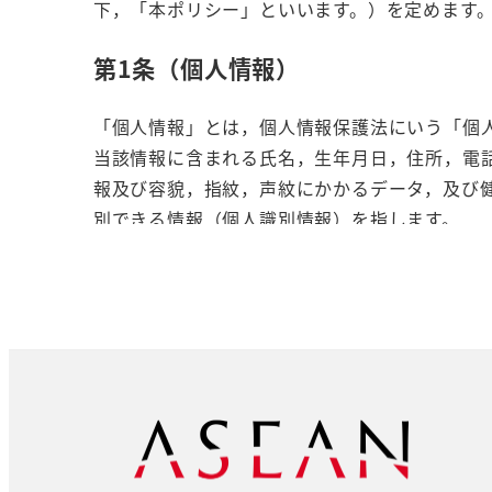
下，「本ポリシー」といいます。）を定めます
第1条（個人情報）
「個人情報」とは，個人情報保護法にいう「個
当該情報に含まれる氏名，生年月日，住所，電
報及び容貌，指紋，声紋にかかるデータ，及び
別できる情報（個人識別情報）を指します。
第2条（個人情報の収集方法）
当社は，ユーザーが利用登録をする際に氏名，
尋ねすることがあります。また，ユーザーと提
決済に関する情報を,当社の提携先（情報提供元
す。）などから収集することがあります。
第3条（個人情報を収集・利用する