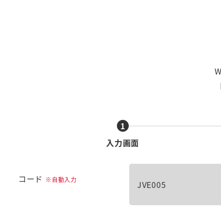
1
現
入力画面
在
表
コード
※自動入力
示
JVE005
さ
れ