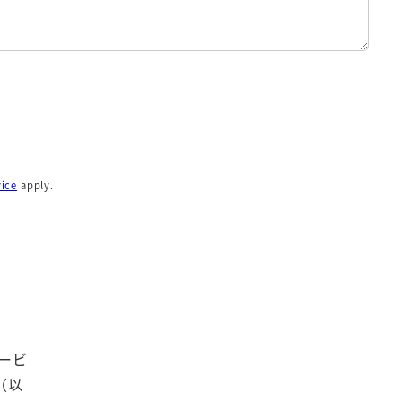
vice
apply.
ービ
（以