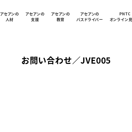
アセアンの
アセアンの
アセアンの
アセアンの
PNTC
人材
支援
教育
バスドライバー
オンライン
受入状況
概要
制
ログラム
報
支援内容
アクセス
PNTC紹介ムービー
教育スタッフ紹介
人材データ統計
関連会社
PNTCの教育について
AGARUについて
会社パンフレッ
お問い合わせ／JVE005
での生活
PNTCの教育費