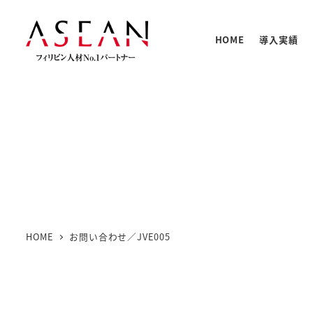
メ
イ
HOME
導入実績
ン
コ
ン
テ
人材の
PNTC
支援体
教育プ
基本情
ン
PNTC
ツ
へ
移
動
HOME
お問い合わせ／JVE005