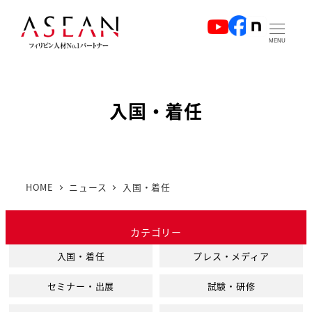
メ
イ
MENU
ン
コ
ン
入国・着任
テ
ン
ツ
へ
HOME
ニュース
入国・着任
移
動
カテゴリー
入国・着任
プレス・メディア
セミナー・出展
試験・研修