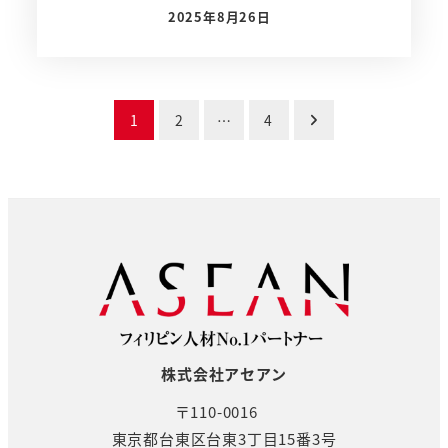
2025年8月26日
投稿日
投
1
2
…
4
稿
の
ペ
ー
ジ
送
株式会社アセアン
り
〒110-0016
東京都台東区台東3丁目15番3号