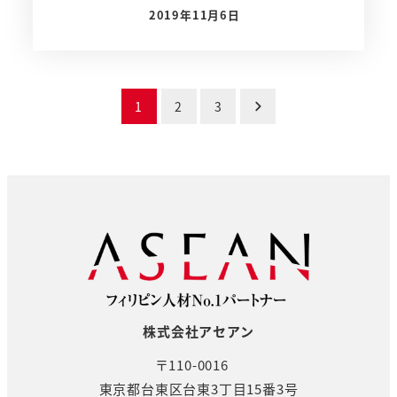
2019年11月6日
投稿日
投
1
2
3
稿
の
ペ
ー
ジ
送
株式会社アセアン
り
〒110-0016
東京都台東区台東3丁目15番3号