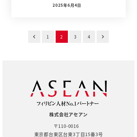
2025年6月4日
投稿日
投
1
2
3
4
稿
の
ペ
ー
ジ
送
株式会社アセアン
り
〒110-0016
東京都台東区台東3丁目15番3号