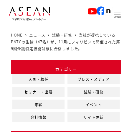
メ
イ
MENU
ン
コ
HOME
ニュース
試験・研修
当社が提携している
ン
PNTCの生徒（47名）が、11月にフィリピンで開催された第
テ
9回介護特定技能試験に合格しました。
ン
ツ
カテゴリー
へ
入国・着任
プレス・メディア
移
動
セミナー・出展
試験・研修
来客
イベント
会社情報
サイト更新