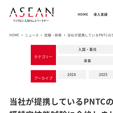
メ
イ
HOME
導入実績
ン
コ
ン
HOME
ニュース
試験・研修
当社が提携しているPNTC
テ
人材の
PNTC
支援体
教育プ
基本情
ン
入国・着任
PNTC
ツ
カテゴリー
来客
へ
移
2026
2025
動
アーカイブ
当社が提携しているPNTC