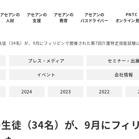
アセアンの
アセアンの
アセアンの
アセアンの
PNTC
人材
支援
教育
バスドライバー
オンライン
の生徒（34名）が、9月にフィリピンで開催された第7回介護特定技能試験
受入状況
概要
制
ログラム
報
支援内容
アクセス
PNTC紹介ムービー
教育スタッフ紹介
人材データ統計
関連会社
PNTCの教育について
AGARUについて
会社パンフレッ
プレス・メディア
セミナー・出
での生活
PNTCの教育費
イベント
会社情報
2024
2023
2022
の生徒（34名）が、9月にフィ