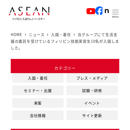
メ
イ
MENU
ン
コ
HOME
ニュース
入国・着任
当グループにて生活支
ン
援の委託を受けているフィリピン技能実習生10名が入国しま
テ
した。
ン
ツ
カテゴリー
へ
入国・着任
プレス・メディア
移
動
セミナー・出展
試験・研修
来客
イベント
会社情報
サイト更新