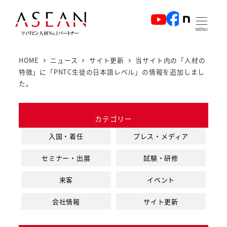
メ
イ
MENU
ン
コ
HOME
ニュース
サイト更新
当サイト内の「人材の
ン
特徴」に「PNTC生徒の日本語レベル」の情報を追加しまし
テ
た。
ン
ツ
カテゴリー
へ
入国・着任
プレス・メディア
移
動
セミナー・出展
試験・研修
来客
イベント
会社情報
サイト更新