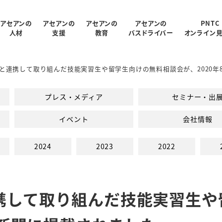
アセアンの
アセアンの
アセアンの
アセアンの
PNTC
人材
支援
教育
バスドライバー
オンライン
と連携して取り組んだ技能実習生や留学生向けの無料相談会が、2020年
受入状況
概要
制
ログラム
報
支援内容
アクセス
PNTC紹介ムービー
教育スタッフ紹介
人材データ統計
関連会社
PNTCの教育について
AGARUについて
会社パンフレッ
プレス・メディア
セミナー・出
での生活
PNTCの教育費
イベント
会社情報
2024
2023
2022
携して取り組んだ技能実習生や