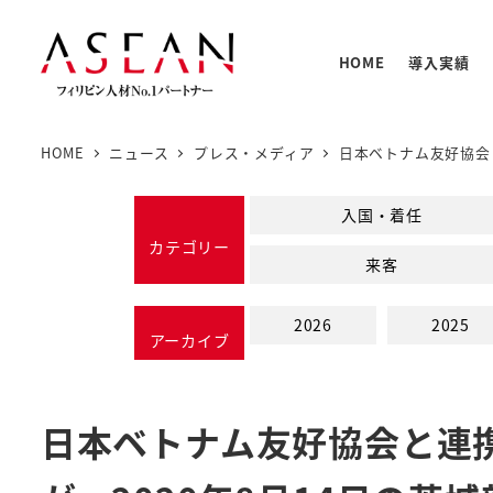
メ
イ
HOME
導入実績
ン
コ
ン
HOME
ニュース
プレス・メディア
日本ベトナム友好協会
テ
人材の
PNTC
支援体
教育プ
基本情
ン
入国・着任
PNTC
ツ
カテゴリー
来客
へ
移
2026
2025
動
アーカイブ
日本ベトナム友好協会と連