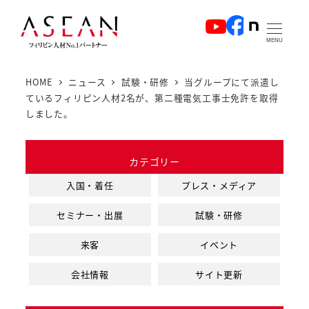
メ
イ
MENU
ン
コ
HOME
ニュース
試験・研修
当グループにて派遣し
ン
ているフィリピン人材2名が、第二種電気工事士免許を取得
テ
しました。
ン
ツ
カテゴリー
へ
入国・着任
プレス・メディア
移
動
セミナー・出展
試験・研修
来客
イベント
会社情報
サイト更新