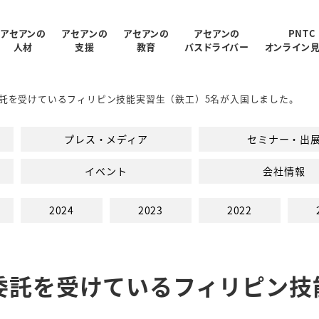
アセアンの
アセアンの
アセアンの
アセアンの
PNTC
人材
支援
教育
バスドライバー
オンライン
託を受けているフィリピン技能実習生（鉄工）5名が入国しました。
受入状況
概要
制
ログラム
報
支援内容
アクセス
PNTC紹介ムービー
教育スタッフ紹介
人材データ統計
関連会社
PNTCの教育について
AGARUについて
会社パンフレッ
プレス・メディア
セミナー・出
での生活
PNTCの教育費
イベント
会社情報
2024
2023
2022
委託を受けているフィリピン技