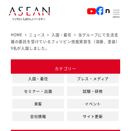
メ
イ
MENU
ン
コ
HOME
ニュース
入国・着任
当グループにて生活支
ン
援の委託を受けているフィリピン技能実習生（溶接、塗装）
テ
9名が入国しました。
ン
ツ
カテゴリー
へ
入国・着任
プレス・メディア
移
動
セミナー・出展
試験・研修
来客
イベント
会社情報
サイト更新