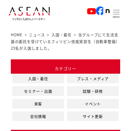
メ
イ
MENU
ン
コ
HOME
ニュース
入国・着任
当グループにて生活支
ン
援の委託を受けているフィリピン技能実習生（自動車整備）
テ
25名が入国しました。
ン
ツ
カテゴリー
へ
入国・着任
プレス・メディア
移
動
セミナー・出展
試験・研修
来客
イベント
会社情報
サイト更新