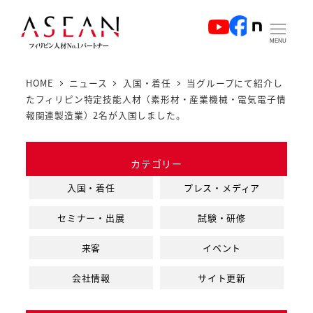
メ
イ
MENU
ン
コ
HOME
ニュース
入国・着任
当グループにて紹介し
ン
たフィリピン特定技能人材（素形材・産業機械・電気電子情
テ
報関連製造業）2名が入国しました。
ン
ツ
カテゴリー
へ
入国・着任
プレス・メディア
移
動
セミナー・出展
試験・研修
来客
イベント
会社情報
サイト更新