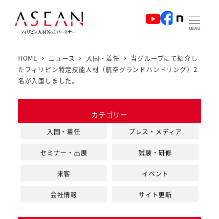
メ
イ
MENU
ン
コ
HOME
ニュース
入国・着任
当グループにて紹介し
ン
たフィリピン特定技能人材（航空グランドハンドリング）2
テ
名が入国しました。
ン
ツ
カテゴリー
へ
入国・着任
プレス・メディア
移
動
セミナー・出展
試験・研修
来客
イベント
会社情報
サイト更新