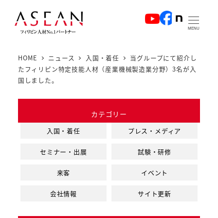
メ
イ
MENU
ン
コ
HOME
ニュース
入国・着任
当グループにて紹介し
ン
たフィリピン特定技能人材（産業機械製造業分野）3名が入
テ
国しました。
ン
ツ
カテゴリー
へ
入国・着任
プレス・メディア
移
動
セミナー・出展
試験・研修
来客
イベント
会社情報
サイト更新