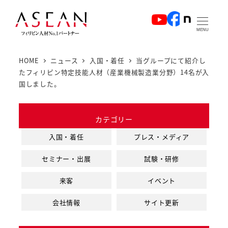
メ
イ
MENU
ン
コ
HOME
ニュース
入国・着任
当グループにて紹介し
ン
たフィリピン特定技能人材（産業機械製造業分野）14名が入
テ
国しました。
ン
ツ
カテゴリー
へ
入国・着任
プレス・メディア
移
動
セミナー・出展
試験・研修
来客
イベント
会社情報
サイト更新