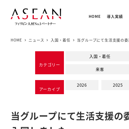
メ
イ
HOME
導入実績
ン
コ
ン
HOME
ニュース
入国・着任
当グループにて生活支援の委
テ
人材の
PNTC
支援体
教育プ
基本情
ン
入国・着任
PNTC
ツ
カテゴリー
来客
へ
移
2026
2025
動
アーカイブ
当グループにて生活支援の