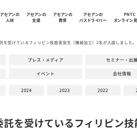
アセアンの
アセアンの
アセアンの
アセアンの
PNTC
人材
支援
教育
バスドライバー
オンライン
託を受けているフィリピン技能実習生（機械加工）2名が入国しました。
受入状況
概要
制
ログラム
報
支援内容
アクセス
PNTC紹介ムービー
教育スタッフ紹介
人材データ統計
関連会社
PNTCの教育について
AGARUについて
会社パンフレッ
プレス・メディア
セミナー・出
での生活
PNTCの教育費
イベント
会社情報
2024
2023
2022
委託を受けているフィリピン技