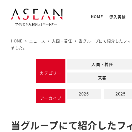
メ
イ
HOME
導入実績
ン
コ
ン
HOME
ニュース
入国・着任
当グループにて紹介したフィ
テ
人材の
PNTC
支援体
教育プ
基本情
ました。
ン
PNTC
ツ
入国・着任
へ
カテゴリー
来客
移
動
2026
2025
アーカイブ
当グループにて紹介したフ