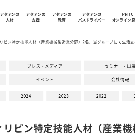
アセアンの
アセアンの
アセアンの
アセアンの
PNTC
人材
支援
教育
バスドライバー
オンライン
リピン特定技能人材（産業機械製造業分野）2名、当グループにて生活支
受入状況
概要
制
ログラム
報
支援内容
アクセス
PNTC紹介ムービー
教育スタッフ紹介
人材データ統計
関連会社
PNTCの教育について
AGARUについて
会社パンフレッ
での生活
PNTCの教育費
プレス・メディア
セミナー・出
イベント
会社情報
2024
2023
2022
ィリピン特定技能人材（産業機