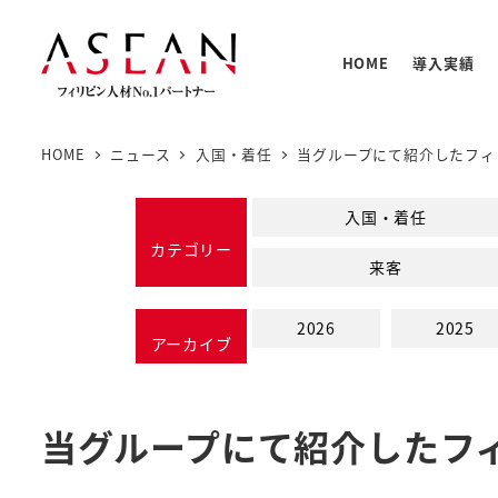
メ
イ
HOME
導入実績
ン
コ
ン
HOME
ニュース
入国・着任
当グループにて紹介したフィ
テ
人材の
PNTC
支援体
教育プ
基本情
ン
入国・着任
PNTC
ツ
カテゴリー
来客
へ
移
2026
2025
動
アーカイブ
当グループにて紹介したフ