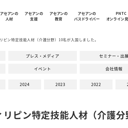
アセアンの
アセアンの
アセアンの
アセアンの
PNTC
人材
支援
教育
バスドライバー
オンライン
リピン特定技能人材（介護分野）10名が入国しました。
受入状況
概要
制
ログラム
報
支援内容
アクセス
PNTC紹介ムービー
教育スタッフ紹介
人材データ統計
関連会社
PNTCの教育について
AGARUについて
会社パンフレッ
プレス・メディア
セミナー・出
での生活
PNTCの教育費
イベント
会社情報
2024
2023
2022
ィリピン特定技能人材（介護分