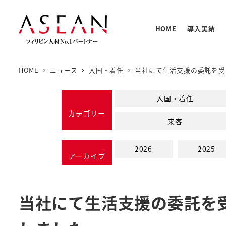
メ
イ
HOME
導入実績
ン
コ
ン
HOME
ニュース
入国・着任
当社にて生活支援の委託を受
テ
人材の
PNTC
支援体
教育プ
基本情
ン
入国・着任
PNTC
ツ
カテゴリー
来客
へ
移
2026
2025
動
アーカイブ
当社にて生活支援の委託を