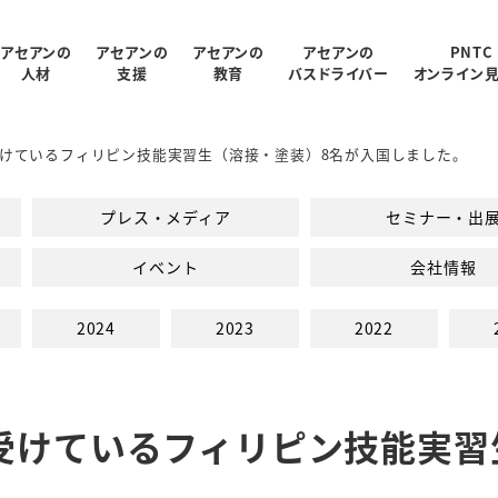
アセアンの
アセアンの
アセアンの
アセアンの
PNTC
人材
支援
教育
バスドライバー
オンライン
けているフィリピン技能実習生（溶接・塗装）8名が入国しました。
受入状況
概要
制
ログラム
報
支援内容
アクセス
PNTC紹介ムービー
教育スタッフ紹介
人材データ統計
関連会社
PNTCの教育について
AGARUについて
会社パンフレッ
プレス・メディア
セミナー・出
での生活
PNTCの教育費
イベント
会社情報
2024
2023
2022
受けているフィリピン技能実習