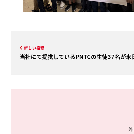
新しい投稿
当社にて提携しているPNTCの生徒37名が
外