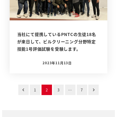
当社にて提携しているPNTCの生徒18名
が来日して、ビルクリーニング分野特定
技能1号評価試験を受験します。
2023年11月13日
投稿日
投
1
2
3
…
7
稿
の