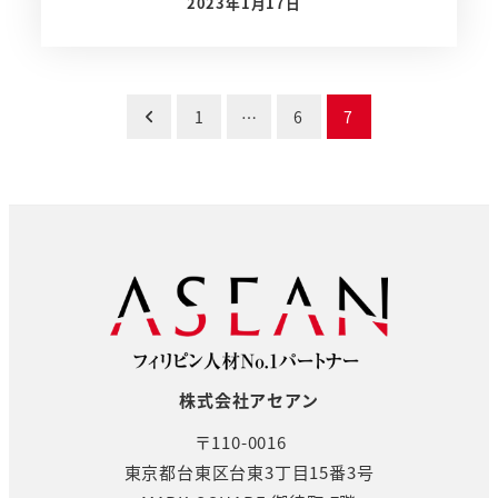
2023年1月17日
投稿日
投
1
…
6
7
稿
の
ペ
ー
ジ
送
株式会社アセアン
り
〒110-0016
東京都台東区台東3丁目15番3号