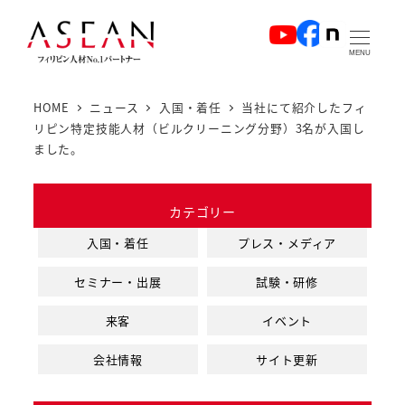
メ
イ
MENU
ン
コ
HOME
ニュース
入国・着任
当社にて紹介したフィ
ン
リピン特定技能人材（ビルクリーニング分野）3名が入国し
テ
ました。
ン
ツ
カテゴリー
へ
入国・着任
プレス・メディア
移
動
セミナー・出展
試験・研修
来客
イベント
会社情報
サイト更新