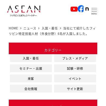
メ
イ
MENU
ン
コ
HOME
ニュース
入国・着任
当社にて紹介したフィ
ン
リピン特定技能人材（外食分野）6名が入国しました。
テ
ン
カテゴリー
ツ
へ
入国・着任
プレス・メディア
移
セミナー・出展
試験・研修
動
来客
イベント
会社情報
サイト更新