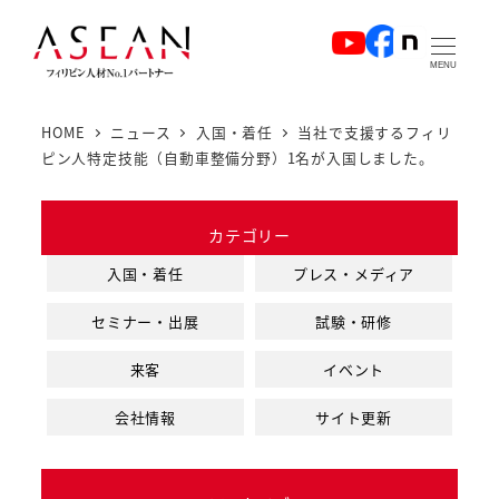
メ
イ
MENU
ン
コ
HOME
ニュース
入国・着任
当社で支援するフィリ
ン
ピン人特定技能（自動車整備分野）1名が入国しました。
テ
ン
カテゴリー
ツ
へ
入国・着任
プレス・メディア
移
セミナー・出展
試験・研修
動
来客
イベント
会社情報
サイト更新