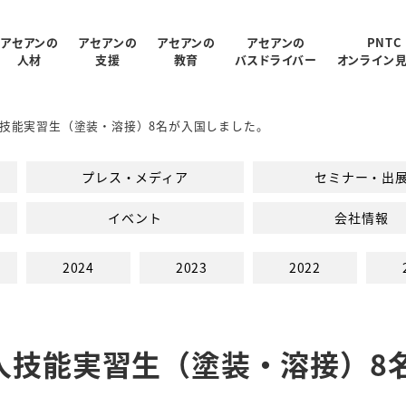
アセアンの
アセアンの
アセアンの
アセアンの
PNTC
人材
支援
教育
バスドライバー
オンライン
技能実習生（塗装・溶接）8名が入国しました。
受入状況
概要
制
ログラム
報
支援内容
アクセス
PNTC紹介ムービー
教育スタッフ紹介
人材データ統計
関連会社
PNTCの教育について
AGARUについて
会社パンフレッ
プレス・メディア
セミナー・出
での生活
PNTCの教育費
イベント
会社情報
2024
2023
2022
人技能実習生（塗装・溶接）8