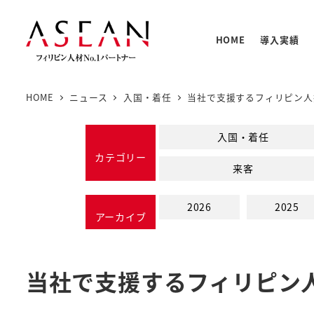
メ
イ
HOME
導入実績
ン
コ
ン
HOME
ニュース
入国・着任
当社で支援するフィリピン人
テ
人材の
PNTC
支援体
教育プ
基本情
ン
入国・着任
PNTC
ツ
カテゴリー
来客
へ
移
2026
2025
動
アーカイブ
当社で支援するフィリピン