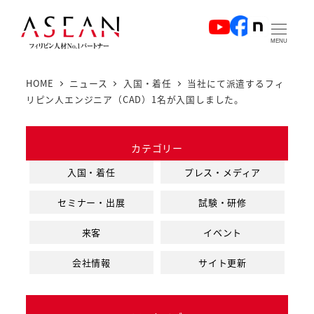
メ
イ
MENU
ン
コ
HOME
ニュース
入国・着任
当社にて派遣するフィ
ン
リピン人エンジニア（CAD）1名が入国しました。
テ
ン
カテゴリー
ツ
へ
入国・着任
プレス・メディア
移
セミナー・出展
試験・研修
動
来客
イベント
会社情報
サイト更新