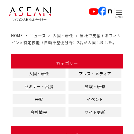
メ
イ
MENU
ン
コ
HOME
ニュース
入国・着任
当社で支援するフィリ
ン
ピン人特定技能（自動車整備分野）2名が入国しました。
テ
ン
カテゴリー
ツ
へ
入国・着任
プレス・メディア
移
セミナー・出展
試験・研修
動
来客
イベント
会社情報
サイト更新