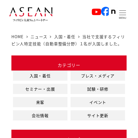
メ
イ
MENU
ン
コ
HOME
ニュース
入国・着任
当社で支援するフィリ
ン
ピン人特定技能（自動車整備分野）１名が入国しました。
テ
ン
カテゴリー
ツ
へ
入国・着任
プレス・メディア
移
セミナー・出展
試験・研修
動
来客
イベント
会社情報
サイト更新