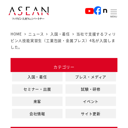
メ
イ
MENU
ン
コ
HOME
ニュース
入国・着任
当社で支援するフィリ
ン
ピン人技能実習生（工業包装・金属プレス）4名が入国しま
テ
した。
ン
ツ
カテゴリー
へ
入国・着任
プレス・メディア
移
動
セミナー・出展
試験・研修
来客
イベント
会社情報
サイト更新