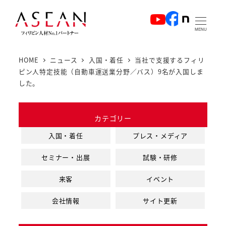
メ
イ
MENU
ン
コ
HOME
ニュース
入国・着任
当社で支援するフィリ
ン
ピン人特定技能（自動車運送業分野／バス）9名が入国しま
テ
した。
ン
ツ
カテゴリー
へ
入国・着任
プレス・メディア
移
動
セミナー・出展
試験・研修
来客
イベント
会社情報
サイト更新