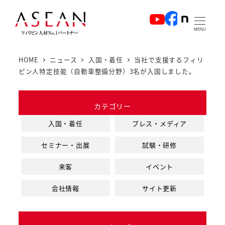
メ
イ
MENU
ン
コ
HOME
ニュース
入国・着任
当社で支援するフィリ
ン
ピン人特定技能（自動車整備分野）3名が入国しました。
テ
ン
カテゴリー
ツ
へ
入国・着任
プレス・メディア
移
セミナー・出展
試験・研修
動
来客
イベント
会社情報
サイト更新