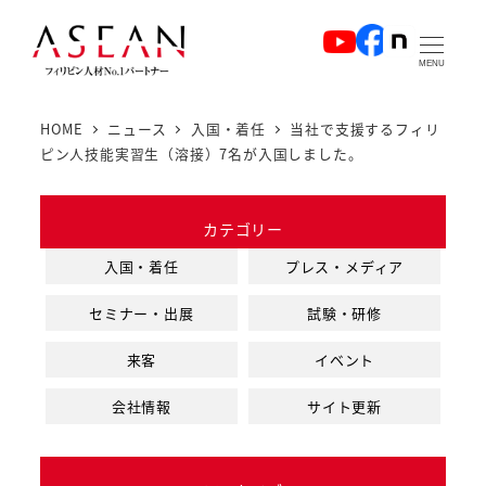
メ
イ
MENU
ン
コ
HOME
ニュース
入国・着任
当社で支援するフィリ
ン
ピン人技能実習生（溶接）7名が入国しました。
テ
ン
カテゴリー
ツ
へ
入国・着任
プレス・メディア
移
セミナー・出展
試験・研修
動
来客
イベント
会社情報
サイト更新