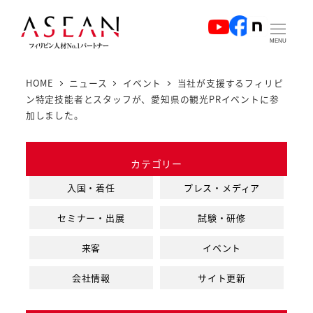
メ
イ
MENU
ン
コ
HOME
ニュース
イベント
当社が支援するフィリピ
ン
ン特定技能者とスタッフが、愛知県の観光PRイベントに参
テ
加しました。
ン
ツ
カテゴリー
へ
入国・着任
プレス・メディア
移
動
セミナー・出展
試験・研修
来客
イベント
会社情報
サイト更新