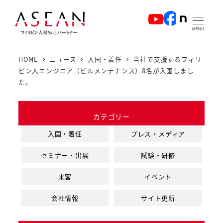
メ
イ
MENU
ン
コ
HOME
ニュース
入国・着任
当社で支援するフィリ
ン
ピン人エンジニア（ビルメンテナンス）8名が入国しまし
テ
た。
ン
ツ
カテゴリー
へ
入国・着任
プレス・メディア
移
動
セミナー・出展
試験・研修
来客
イベント
会社情報
サイト更新