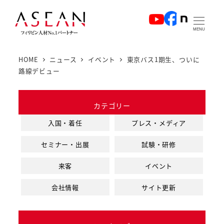
メ
イ
MENU
ン
コ
HOME
ニュース
イベント
東京バス1期生、ついに
ン
路線デビュー
テ
ン
カテゴリー
ツ
へ
入国・着任
プレス・メディア
移
セミナー・出展
試験・研修
動
来客
イベント
会社情報
サイト更新