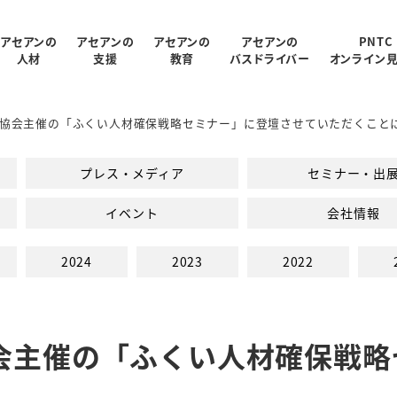
アセアンの
アセアンの
アセアンの
アセアンの
PNTC
人材
支援
教育
バスドライバー
オンライン
協会主催の「ふくい人材確保戦略セミナー」に登壇させていただくこと
受入状況
概要
制
ログラム
報
支援内容
アクセス
PNTC紹介ムービー
教育スタッフ紹介
人材データ統計
関連会社
PNTCの教育について
AGARUについて
会社パンフレッ
プレス・メディア
セミナー・出
での生活
PNTCの教育費
イベント
会社情報
2024
2023
2022
会主催の「ふくい人材確保戦略