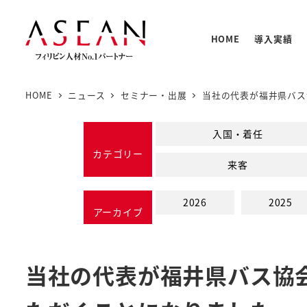
メ
イ
HOME
導入実績
ン
コ
ン
HOME
ニュース
セミナー・出展
当社の代表が福井県バス
テ
人材の
PNTC
支援体
教育プ
基本情
ン
入国・着任
PNTC
ツ
カテゴリー
来客
へ
移
2026
2025
動
アーカイブ
当社の代表が福井県バス協