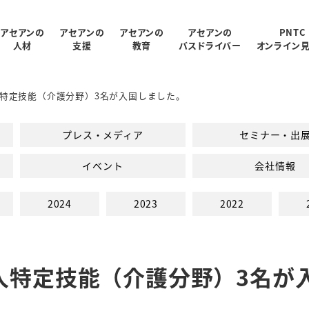
アセアンの
アセアンの
アセアンの
アセアンの
PNTC
人材
支援
教育
バスドライバー
オンライン
特定技能（介護分野）3名が入国しました。
受入状況
概要
制
ログラム
報
支援内容
アクセス
PNTC紹介ムービー
教育スタッフ紹介
人材データ統計
関連会社
PNTCの教育について
AGARUについて
会社パンフレッ
プレス・メディア
セミナー・出
での生活
PNTCの教育費
イベント
会社情報
2024
2023
2022
人特定技能（介護分野）3名が