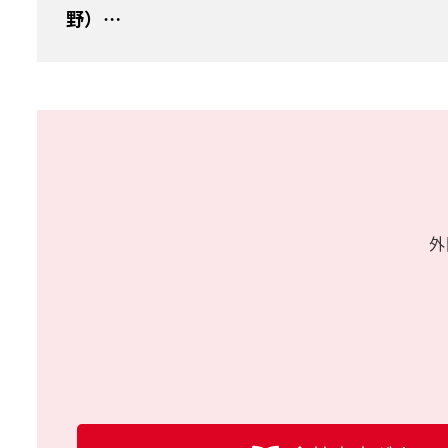
野）…
外