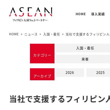
メ
イ
HOME
導入実績
ン
コ
ン
HOME
ニュース
入国・着任
当社で支援するフィリピン人
テ
人材の
PNTC
支援体
教育プ
基本情
ン
入国・着任
PNTC
ツ
カテゴリー
来客
へ
移
2026
2025
動
アーカイブ
当社で支援するフィリピン