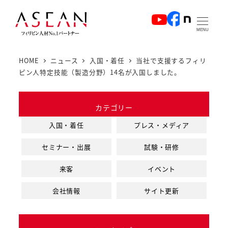
メ
イ
MENU
ン
コ
HOME
ニュース
入国・着任
当社で支援するフィリ
ン
ピン人特定技能（製造分野）14名が入国しました。
テ
ン
カテゴリー
ツ
へ
入国・着任
プレス・メディア
移
セミナー・出展
試験・研修
動
来客
イベント
会社情報
サイト更新