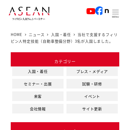
メ
イ
MENU
ン
コ
HOME
ニュース
入国・着任
当社で支援するフィリ
ン
ピン人特定技能（自動車整備分野）3名が入国しました。
テ
ン
カテゴリー
ツ
へ
入国・着任
プレス・メディア
移
セミナー・出展
試験・研修
動
来客
イベント
会社情報
サイト更新