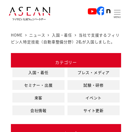
メ
イ
MENU
ン
コ
HOME
ニュース
入国・着任
当社で支援するフィリ
ン
ピン人特定技能（自動車整備分野）2名が入国しました。
テ
ン
カテゴリー
ツ
へ
入国・着任
プレス・メディア
移
セミナー・出展
試験・研修
動
来客
イベント
会社情報
サイト更新