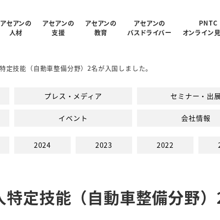
アセアンの
アセアンの
アセアンの
アセアンの
PNTC
人材
支援
教育
バスドライバー
オンライン
特定技能（自動車整備分野）2名が入国しました。
受入状況
概要
制
ログラム
報
支援内容
アクセス
PNTC紹介ムービー
教育スタッフ紹介
人材データ統計
関連会社
PNTCの教育について
AGARUについて
会社パンフレッ
プレス・メディア
セミナー・出
での生活
PNTCの教育費
イベント
会社情報
2024
2023
2022
人特定技能（自動車整備分野）