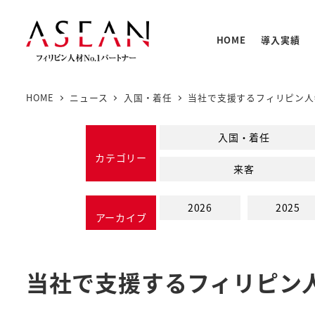
メ
イ
HOME
導入実績
ン
コ
ン
HOME
ニュース
入国・着任
当社で支援するフィリピン人
テ
人材の
PNTC
支援体
教育プ
基本情
ン
入国・着任
PNTC
ツ
カテゴリー
来客
へ
移
2026
2025
動
アーカイブ
当社で支援するフィリピン