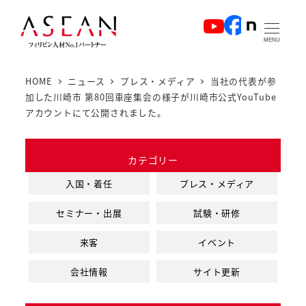
メ
イ
MENU
ン
コ
HOME
ニュース
プレス・メディア
当社の代表が参
ン
加した川崎市 第80回車座集会の様子が川崎市公式YouTube
テ
アカウントにて公開されました。
ン
ツ
カテゴリー
へ
入国・着任
プレス・メディア
移
動
セミナー・出展
試験・研修
来客
イベント
会社情報
サイト更新