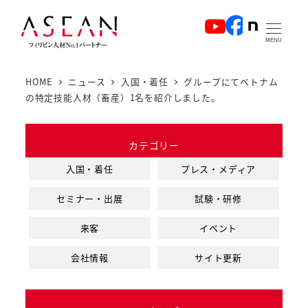
メ
イ
MENU
ン
コ
HOME
ニュース
入国・着任
グループにてベトナム
ン
の特定技能人材（畜産）1名を紹介しました。
テ
ン
カテゴリー
ツ
へ
入国・着任
プレス・メディア
移
セミナー・出展
試験・研修
動
来客
イベント
会社情報
サイト更新