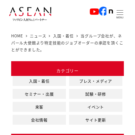
メ
イ
MENU
ン
コ
HOME
ニュース
入国・着任
当グループ会社が、ネ
ン
パール大使館より特定技能のジョブオーダーの承認を頂くこ
テ
とができました。
ン
ツ
カテゴリー
へ
入国・着任
プレス・メディア
移
動
セミナー・出展
試験・研修
来客
イベント
会社情報
サイト更新