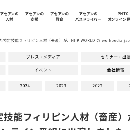
アセアンの
アセアンの
アセアンの
アセアンの
PNTC
人材
支援
教育
バスドライバー
オンライン
特定技能フィリピン人材（畜産）が、NHK WORLD の workpedia 
受入状況
概要
制
ログラム
報
支援内容
アクセス
PNTC紹介ムービー
教育スタッフ紹介
人材データ統計
関連会社
PNTCの教育について
AGARUについて
会社パンフレッ
プレス・メディア
セミナー・出
での生活
PNTCの教育費
イベント
会社情報
2024
2023
2022
技能フィリピン人材（畜産）が、