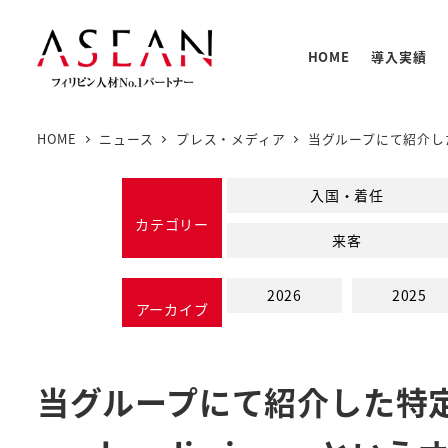
メ
イ
HOME
導入実績
ン
コ
ン
HOME
ニュース
プレス・メディア
当グループにて紹介した
テ
人材の
PNTC
支援体
教育プ
基本情
ン
入国・着任
PNTC
ツ
カテゴリー
来客
へ
移
2026
2025
動
アーカイブ
当グループにて紹介した特定